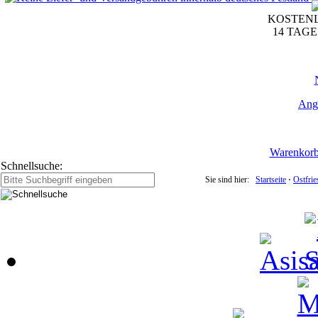
KOSTENL
14 TAG
Ang
Warenkor
Schnellsuche:
Sie sind hier:
Startseite
⋅
Ostfri