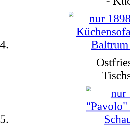
-
Küc
Ostfrie
Tisch