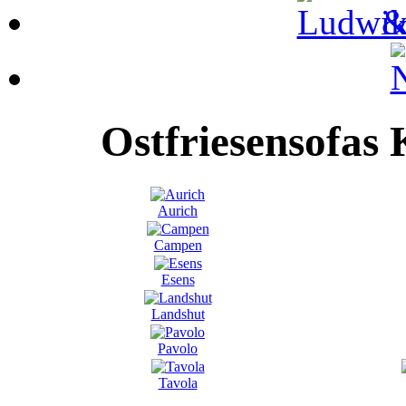
Ostfriesensofas 
Aurich
Campen
Esens
Landshut
Pavolo
Tavola