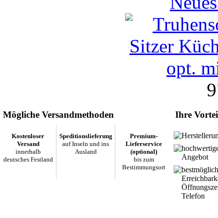
Neues
9
Mögliche Versandmethoden
Ihre Vortei
Herstelleru
Kostenloser
Speditionslieferung
Premium-
Versand
auf Inseln und ins
Lieferservice
hochwertig
innerhalb
Ausland
(optional)
Angebot
deutsches Festland
bis zum
Bestimmungsort
bestmöglic
Erreichbark
Öffnungsze
Telefon