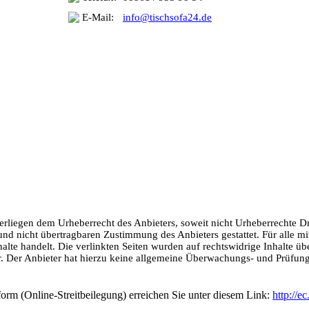
E-Mail:
info@tischsofa24.de
erliegen dem Urheberrecht des Anbieters, soweit nicht Urheberrechte Drit
n und nicht übertragbaren Zustimmung des Anbieters gestattet. Für alle
halte handelt. Die verlinkten Seiten wurden auf rechtswidrige Inhalte ü
iber. Der Anbieter hat hierzu keine allgemeine Überwachungs- und Prüfu
rm (Online-Streitbeilegung) erreichen Sie unter diesem Link:
http://e