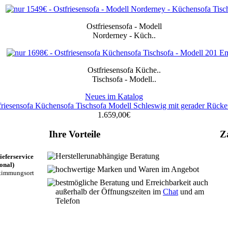
Ostfriesensofa -
Modell
Norderney
-
Küch..
Ostfriesensofa
Küche
..
Tischsofa
-
Modell..
Neues im Katalog
1.659,00€
Ihre Vorteile
Z
Herstellerunabhängige Beratung
eferservice
onal)
hochwertige Marken und Waren im Angebot
timmungsort
bestmögliche Beratung und Erreichbarkeit auch
außerhalb der Öffnungszeiten im
Chat
und am
Telefon