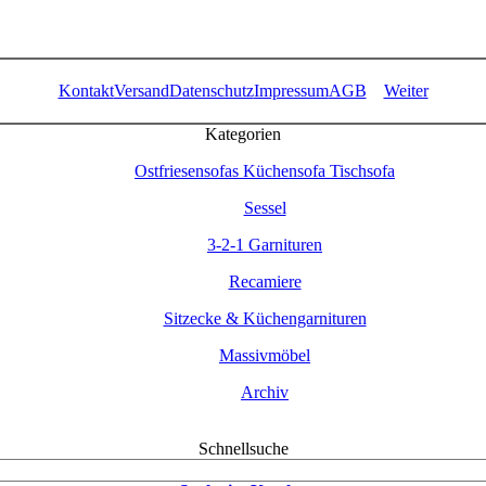
Kontakt
Versand
Datenschutz
Impressum
AGB
Weiter
Kategorien
Ostfriesensofas Küchensofa Tischsofa
Sessel
3-2-1 Garnituren
Recamiere
Sitzecke & Küchengarnituren
Massivmöbel
Archiv
Schnellsuche