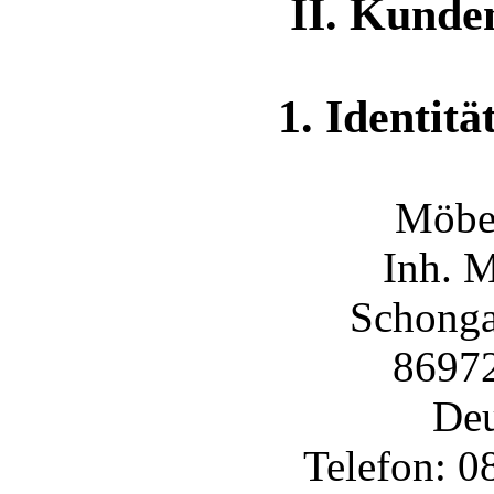
II. Kunde
1. Identitä
Möbe
Inh. M
Schonga
86972
Deu
Telefon: 0