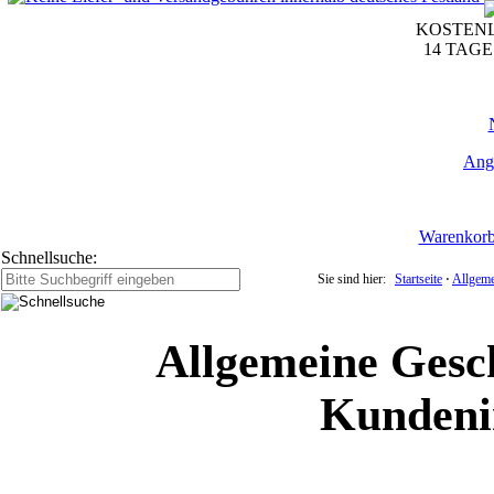
KOSTENL
14 TAG
Ang
Warenkor
Schnellsuche:
Sie sind hier:
Startseite
⋅
Allgeme
Allgemeine Gesc
Kundeni