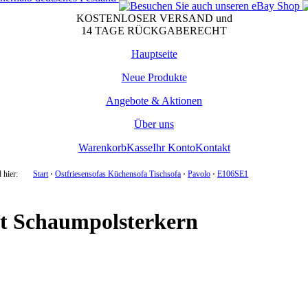
KOSTENLOSER VERSAND und
14 TAGE RÜCKGABERECHT
Hauptseite
Neue Produkte
Angebote & Aktionen
Über uns
Warenkorb
Kasse
Ihr Konto
Kontakt
 hier:
Start
⋅
Ostfriesensofas Küchensofa Tischsofa
⋅
Pavolo
⋅
E106SE1
it Schaumpolsterkern