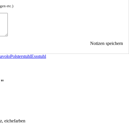
gen etc.)
Notizen speichern
avolo
Polsterstuhl
Essstuhl
o"
z, eichefarben