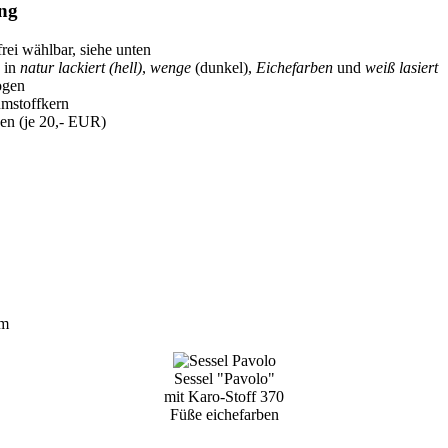
ng
rei wählbar, siehe unten
 in
natur lackiert (hell)
,
wenge
(dunkel),
Eichefarben
und
weiß lasiert
ogen
mstoffkern
en (je 20,- EUR)
cm
Sessel "Pavolo"
mit Karo-Stoff 370
Füße eichefarben