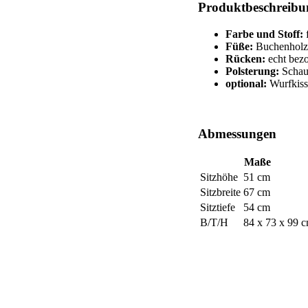
Produktbeschreibu
Farbe und Stoff:
f
Füße:
Buchenholz
Rücken:
echt bez
Polsterung:
Schau
optional:
Wurfkiss
Abmessungen
Maße
Sitzhöhe
51 cm
Sitzbreite
67 cm
Sitztiefe
54 cm
B/T/H
84 x 73 x 99 