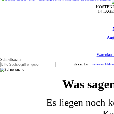
KOSTENL
14 TAG
Ang
Warenkor
Schnellsuche:
Sie sind hier:
Startseite
⋅
Meinu
Was sagen
Es liegen noch 
Ka