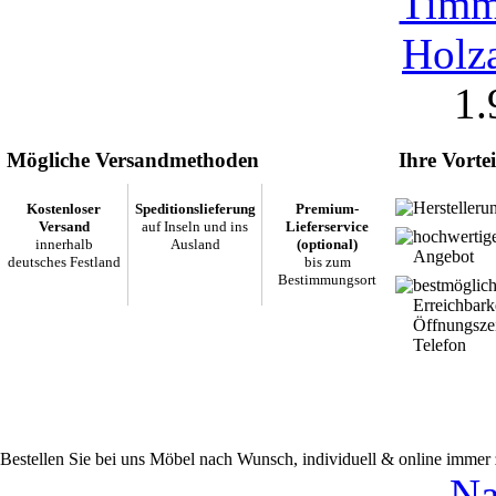
1.
Mögliche Versandmethoden
Ihre Vortei
Herstelleru
Kostenloser
Speditionslieferung
Premium-
Versand
auf Inseln und ins
Lieferservice
hochwertig
innerhalb
Ausland
(optional)
Angebot
deutsches Festland
bis zum
Bestimmungsort
bestmöglic
Erreichbark
Öffnungsze
Telefon
Bestellen Sie bei uns Möbel nach Wunsch, individuell & online immer
Na