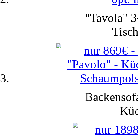
"Tavola" 3
Tisch
Backensofa
-
Küc