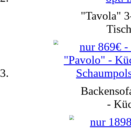
"Tavola" 3
Tisch
Backensofa
-
Küc