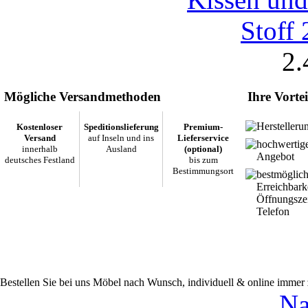
2.
Mögliche Versandmethoden
Ihre Vortei
Herstelleru
Kostenloser
Speditionslieferung
Premium-
Versand
auf Inseln und ins
Lieferservice
hochwertig
innerhalb
Ausland
(optional)
Angebot
deutsches Festland
bis zum
Bestimmungsort
bestmöglic
Erreichbark
Öffnungsze
Telefon
Bestellen Sie bei uns Möbel nach Wunsch, individuell & online immer
Na