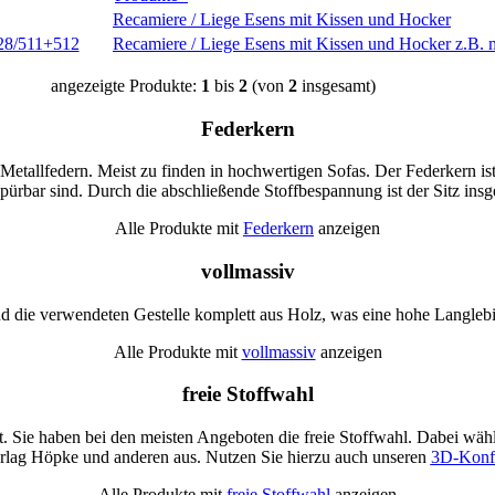
Recamiere / Liege Esens mit Kissen und Hocker
Recamiere / Liege Esens mit Kissen und Hocker z.B. 
angezeigte Produkte:
1
bis
2
(von
2
insgesamt)
Federkern
etallfedern. Meist zu finden in hochwertigen Sofas. Der Federkern ist
pürbar sind. Durch die abschließende Stoffbespannung ist der Sitz insg
Alle Produkte mit
Federkern
anzeigen
vollmassiv
 die verwendeten Gestelle komplett aus Holz, was eine hohe Langlebigke
Alle Produkte mit
vollmassiv
anzeigen
freie Stoffwahl
 Sie haben bei den meisten Angeboten die freie Stoffwahl. Dabei wähl
erlag Höpke und anderen aus. Nutzen Sie hierzu auch unseren
3D-Konfi
Alle Produkte mit
freie Stoffwahl
anzeigen