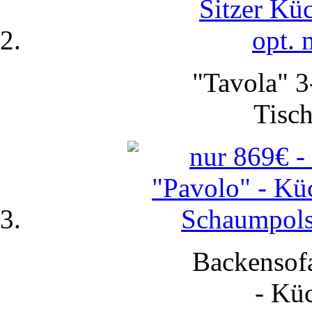
"Tavola" 3
Tisch
Backensofa
-
Küc