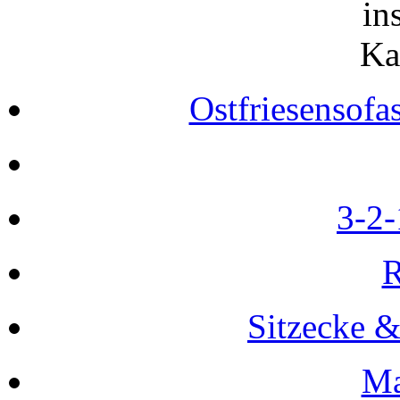
in
Ka
Ostfriesensofa
3-2-
R
Sitzecke 
Ma