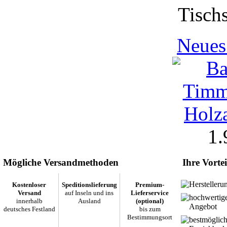
Tisch
Neues
1.
Mögliche Versandmethoden
Ihre Vortei
Herstelleru
Kostenloser
Speditionslieferung
Premium-
Versand
auf Inseln und ins
Lieferservice
hochwertig
innerhalb
Ausland
(optional)
Angebot
deutsches Festland
bis zum
Bestimmungsort
bestmöglic