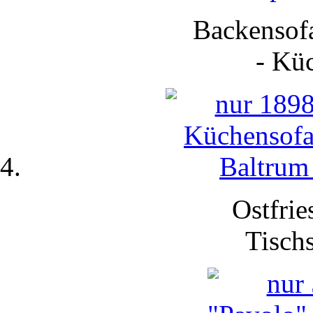
Backensofa
-
Küc
Ostfrie
Tisch