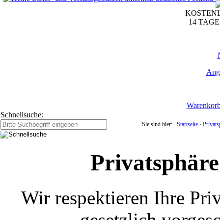
KOSTENL
14 TAG
Ang
Warenkor
Schnellsuche:
Sie sind hier:
Startseite
⋅
Privat
Privatsphäre
Wir respektieren Ihre Pri
gesetzlich vorges