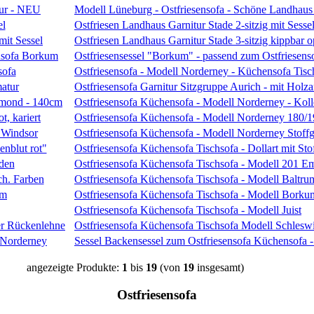
Modell Lüneburg - Ostfriesensofa - Schöne Landhaus
Ostfriesen Landhaus Garnitur Stade 2-sitzig mit Sesse
Ostfriesen Landhaus Garnitur Stade 3-sitzig kippbar o
Ostfriesensessel "Borkum" - passend zum Ostfriese
Ostfriesensofa - Modell Norderney - Küchensofa Tisc
Ostfriesensofa Garnitur Sitzgruppe Aurich - mit Holz
Ostfriesensofa Küchensofa - Modell Norderney - Kol
Ostfriesensofa Küchensofa - Modell Norderney 180/19
Ostfriesensofa Küchensofa - Modell Norderney Stoff
Ostfriesensofa Küchensofa Tischsofa - Dollart mit Sto
Ostfriesensofa Küchensofa Tischsofa - Modell 201 E
Ostfriesensofa Küchensofa Tischsofa - Modell Baltrum
Ostfriesensofa Küchensofa Tischsofa - Modell Borku
Ostfriesensofa Küchensofa Tischsofa - Modell Juist
Ostfriesensofa Küchensofa Tischsofa Modell Schlesw
Sessel Backensessel zum Ostfriesensofa Küchensofa 
angezeigte Produkte:
1
bis
19
(von
19
insgesamt)
Ostfriesensofa