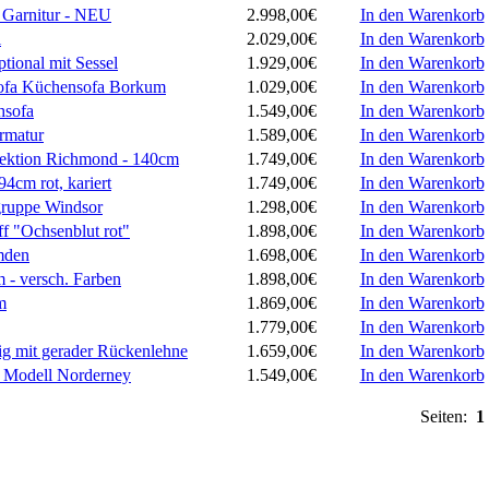
 Garnitur - NEU
2.998,00€
In den Warenkorb
l
2.029,00€
In den Warenkorb
ptional mit Sessel
1.929,00€
In den Warenkorb
nsofa Küchensofa Borkum
1.029,00€
In den Warenkorb
hsofa
1.549,00€
In den Warenkorb
armatur
1.589,00€
In den Warenkorb
lektion Richmond - 140cm
1.749,00€
In den Warenkorb
4cm rot, kariert
1.749,00€
In den Warenkorb
gruppe Windsor
1.298,00€
In den Warenkorb
ff "Ochsenblut rot"
1.898,00€
In den Warenkorb
mden
1.698,00€
In den Warenkorb
 - versch. Farben
1.898,00€
In den Warenkorb
m
1.869,00€
In den Warenkorb
1.779,00€
In den Warenkorb
ig mit gerader Rückenlehne
1.659,00€
In den Warenkorb
- Modell Norderney
1.549,00€
In den Warenkorb
Seiten:
1