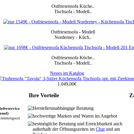
Ostfriesensofa
Küche
..
Tischsofa
-
Modell..
Ostfriesensofa -
Modell
Norderney
-
Küch..
Ostfriesensofa
Küche
..
Tischsofa
-
Modell..
Neues im Katalog
1.049,00€
Ihre Vorteile
Z
Herstellerunabhängige Beratung
eferservice
onal)
hochwertige Marken und Waren im Angebot
timmungsort
bestmögliche Beratung und Erreichbarkeit auch
außerhalb der Öffnungszeiten im
Chat
und am