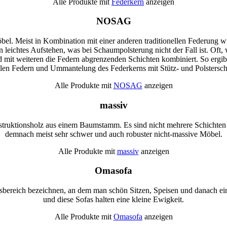
Alle Produkte mit
Federkern
anzeigen
NOSAG
bel. Meist in Kombination mit einer anderen traditionellen Federung wi
n leichtes Aufstehen, was bei Schaumpolsterung nicht der Fall ist. Oft,
nd mit weiteren die Federn abgrenzenden Schichten kombiniert. So erg
alen Federn und Ummantelung des Federkerns mit Stütz- und Polstersch
Alle Produkte mit
NOSAG
anzeigen
massiv
struktionsholz aus einem Baumstamm. Es sind nicht mehrere Schichten v
demnach meist sehr schwer und auch robuster nicht-massive Möbel.
Alle Produkte mit
massiv
anzeigen
Omasofa
ereich bezeichnen, an dem man schön Sitzen, Speisen und danach ein Ni
und diese Sofas halten eine kleine Ewigkeit.
Alle Produkte mit
Omasofa
anzeigen