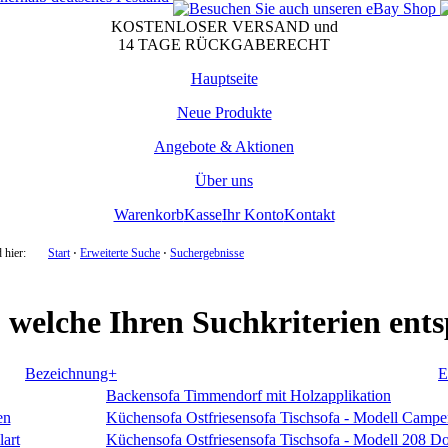
KOSTENLOSER VERSAND und
14 TAGE RÜCKGABERECHT
Hauptseite
Neue Produkte
Angebote & Aktionen
Über uns
Warenkorb
Kasse
Ihr Konto
Kontakt
 hier:
Start
⋅
Erweiterte Suche
⋅
Suchergebnisse
, welche Ihren Suchkriterien ent
Bezeichnung+
E
Backensofa Timmendorf mit Holzapplikation
Küchensofa Ostfriesensofa Tischsofa - Modell Camp
Küchensofa Ostfriesensofa Tischsofa - Modell 208 Dol