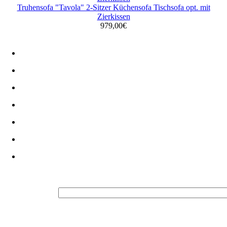
Truhensofa "Tavola" 2-Sitzer Küchensofa Tischsofa opt. mit
Zierkissen
979,00€