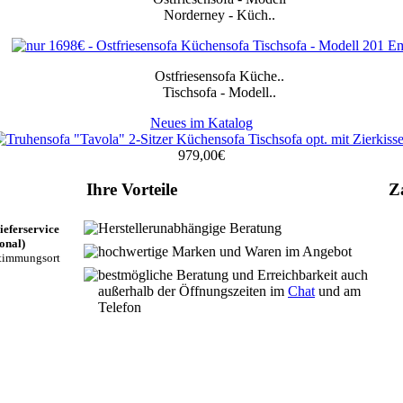
Norderney
-
Küch..
Ostfriesensofa
Küche
..
Tischsofa
-
Modell..
Neues im Katalog
979,00€
Ihre Vorteile
Z
Herstellerunabhängige Beratung
eferservice
onal)
hochwertige Marken und Waren im Angebot
timmungsort
bestmögliche Beratung und Erreichbarkeit auch
außerhalb der Öffnungszeiten im
Chat
und am
Telefon