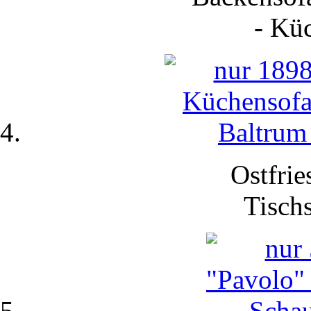
-
Küc
Ostfrie
Tisch