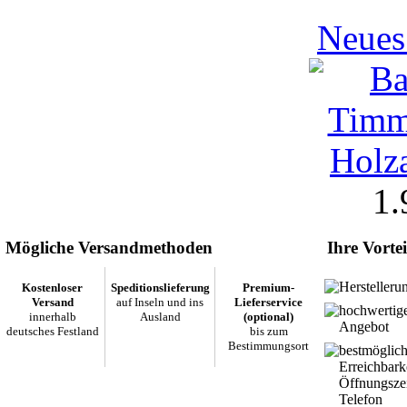
Neues
1.
Mögliche Versandmethoden
Ihre Vortei
Herstelleru
Kostenloser
Speditionslieferung
Premium-
Versand
auf Inseln und ins
Lieferservice
hochwertig
innerhalb
Ausland
(optional)
Angebot
deutsches Festland
bis zum
Bestimmungsort
bestmöglic
Erreichbark
Öffnungsze
Telefon