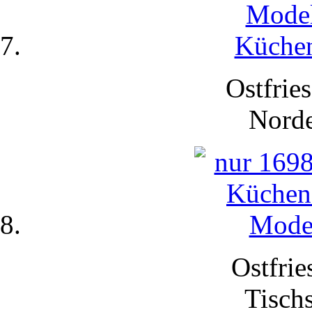
Ostfries
Nord
Ostfrie
Tisch