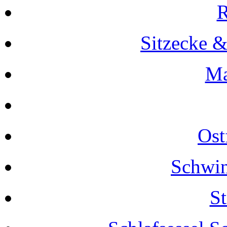
R
Sitzecke 
Ma
Ost
Schwin
S