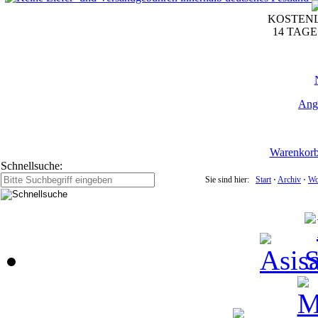
KOSTENL
14 TAG
Ang
Warenkor
Schnellsuche:
Sie sind hier:
Start
⋅
Archiv
⋅
Wo