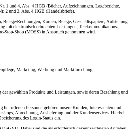
 Nr. 1 und 4, Abs. 4 HGB (Bücher, Aufzeichnungen, Lageberichte,
Nr. 2 und 3, Abs. 4 HGB (Handelsbriefe).
n, Belege/Rechnungen, Konten, Belege, Geschäftspapiere, Aufstellung
g mit elektronisch erbrachten Leistungen, Telekommunikations-,
i-One-Stop-Shop (MOSS) in Anspruch genommen wird.
denpflege, Marketing, Werbung und Marktforschung.
g der gewählten Produkte und Leistungen, sowie deren Bezahlung und
g betroffenen Personen gehören unsere Kunden, Interessenten und
ineshops, Abrechnung, Auslieferung und der Kundenservices. Hierbei
Speicherung des Login-Status ein.
ung) DSGVO. Dabei sind die als erforderlich gekennzeichneten Angaben