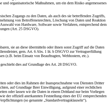
nische und organisatorische Maßnahmen, um ein dem Risiko angemessenes
ischen Zugangs zu den Daten, als auch des sie betreffenden Zugriffs,
Wahrnehmung von Betroffenenrechten, Löschung von Daten und Reaktion
w. Auswahl von Hardware, Software sowie Verfahren, entsprechend dem
ellungen (Art. 25 DSGVO).
n
en, sie an diese übermitteln oder ihnen sonst Zugriff auf die Daten
ienstleister, gem. Art. 6 Abs. 1 lit. b DSGVO zur Vertragserfüllung
essen (z.B. beim Einsatz von Beauftragten, Webhostern, etc.).
n, geschieht dies auf Grundlage des Art. 28 DSGVO.
eiten oder dies im Rahmen der Inanspruchnahme von Diensten Dritter
ichten, auf Grundlage Ihrer Einwilligung, aufgrund einer rechtlichen
beiten oder lassen wir die Daten in einem Drittland nur beim Vorliegen
ie der offiziell anerkannten Feststellung eines der EU entsprechenden
Verpflichtungen (so genannte „Standardvertragsklauseln“).