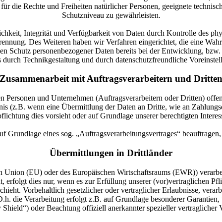
s für die Rechte und Freiheiten natürlicher Personen, geeignete tech
Schutzniveau zu gewährleisten.
keit, Integrität und Verfügbarkeit von Daten durch Kontrolle des phys
 Trennung. Des Weiteren haben wir Verfahren eingerichtet, die eine 
 den Schutz personenbezogener Daten bereits bei der Entwicklung, bz
s durch Technikgestaltung und durch datenschutzfreundliche Voreinst
Zusammenarbeit mit Auftragsverarbeitern und Dritte
Personen und Unternehmen (Auftragsverarbeitern oder Dritten) offenbar
nis (z.B. wenn eine Übermittlung der Daten an Dritte, wie an Zahlungsd
erpflichtung dies vorsieht oder auf Grundlage unserer berechtigten Inter
auf Grundlage eines sog. „Auftragsverarbeitungsvertrages“ beauftrage
Übermittlungen in Drittländer
hen Union (EU) oder des Europäischen Wirtschaftsraums (EWR)) verarb
erfolgt dies nur, wenn es zur Erfüllung unserer (vor)vertraglichen Pfl
hieht. Vorbehaltlich gesetzlicher oder vertraglicher Erlaubnisse, verar
h. die Verarbeitung erfolgt z.B. auf Grundlage besonderer Garantien, w
Shield“) oder Beachtung offiziell anerkannter spezieller vertraglicher 