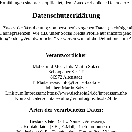
mittlungen sind wir verpflichtet, dem Zwecke dienliche Daten der zust
Datenschutzerklärung
nd Zweck der Verarbeitung von personenbezogenen Daten (nachfolgend
nlinepräsenzen, wie z.B. unser Social Media Profile auf (nachfolgend
eitung“ oder „Verantwortlicher“ verweisen wir auf die Definitionen i
Verantwortlicher
Möbel und Meer, Inh. Martin Salzer
Schongauer Str. 17
86972 Altenstadt
E-Mailadresse: info@tischsofa24.de
Inhaber: Martin Salzer
Link zum Impressum: https://www.tischsofa24.de/impressum.php
Kontakt Datenschutzbeauftragter: info@tischsofa24.de
Arten der verarbeiteten Daten:
- Bestandsdaten (z.B., Namen, Adressen).
- Kontaktdaten (z.B., E-Mail, Telefonnummern).
- Inhaltsdaten (z.B., Texteingaben, Fotografien, Videos).