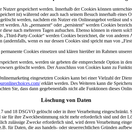
r Nutzer gespeichert werden. Innerhalb der Cookies können unterschie
ichert ist) während oder auch nach seinem Besuch innerhalb eines On
gelöscht werden, nachdem ein Nutzer ein Onlineangebot verlässt und s
rt werden. Als „permanent“ oder „persistent“ werden Cookies bezeichn
r diese nach mehreren Tagen aufsuchen. Ebenso können in einem solche
Third-Party-Cookie“ werden Cookies bezeichnet, die von anderen Anb
 (andernfalls, wenn es nur dessen Cookies sind spricht man von „First
permanente Cookies einsetzen und klären hierüber im Rahmen unserer
espeichert werden, werden sie gebeten die entsprechende Option in den
rowsers gelöscht werden. Der Ausschluss von Cookies kann zu Funktio
linemarketing eingesetzten Cookies kann bei einer Vielzahl der Dienst
uronlinechoices.com/
erklärt werden. Des Weiteren kann die Speicheru
achten Sie, dass dann gegebenenfalls nicht alle Funktionen dieses Onl
Löschung von Daten
17 und 18 DSGVO gelöscht oder in ihrer Verarbeitung eingeschränkt. S
d sie für ihre Zweckbestimmung nicht mehr erforderlich sind und der 
zlich zulässige Zwecke erforderlich sind, wird deren Verarbeitung ein
t z.B. für Daten, die aus handels- oder steuerrechtlichen Gründen aufb