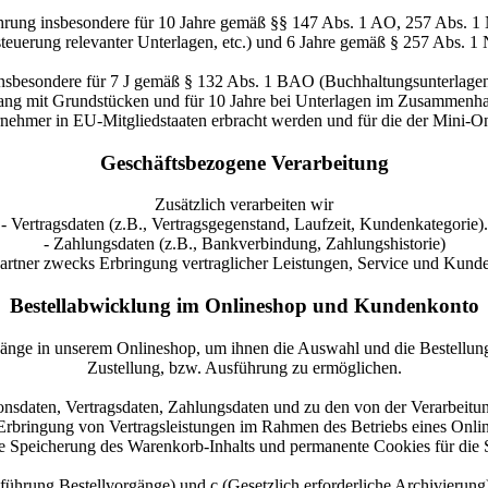
hrung insbesondere für 10 Jahre gemäß §§ 147 Abs. 1 AO, 257 Abs. 1
euerung relevanter Unterlagen, etc.) und 6 Jahre gemäß § 257 Abs. 1 
insbesondere für 7 J gemäß § 132 Abs. 1 BAO (Buchhaltungsunterlage
ng mit Grundstücken und für 10 Jahre bei Unterlagen im Zusammenhan
ernehmer in EU-Mitgliedstaaten erbracht werden und für die der Min
Geschäftsbezogene Verarbeitung
Zusätzlich verarbeiten wir
- Vertragsdaten (z.B., Vertragsgegenstand, Laufzeit, Kundenkategorie).
- Zahlungsdaten (z.B., Bankverbindung, Zahlungshistorie)
artner zwecks Erbringung vertraglicher Leistungen, Service und Kun
Bestellabwicklung im Onlineshop und Kundenkonto
gänge in unserem Onlineshop, um ihnen die Auswahl und die Bestellun
Zustellung, bzw. Ausführung zu ermöglichen.
nsdaten, Vertragsdaten, Zahlungsdaten und zu den von der Verarbeitun
 Erbringung von Vertragsleistungen im Rahmen des Betriebs eines Onl
ie Speicherung des Warenkorb-Inhalts und permanente Cookies für die 
rchführung Bestellvorgänge) und c (Gesetzlich erforderliche Archivier