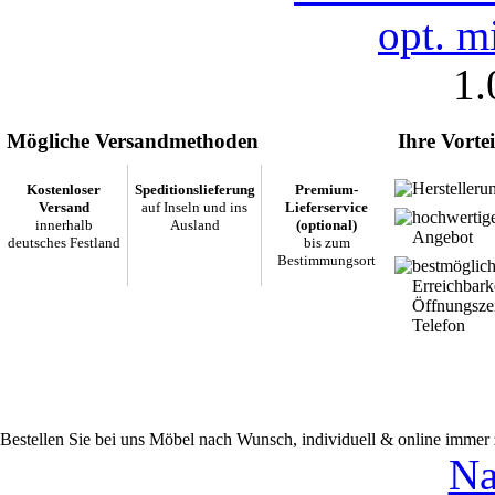
1.
Mögliche Versandmethoden
Ihre Vortei
Herstelleru
Kostenloser
Speditionslieferung
Premium-
Versand
auf Inseln und ins
Lieferservice
hochwertig
innerhalb
Ausland
(optional)
Angebot
deutsches Festland
bis zum
Bestimmungsort
bestmöglic
Erreichbark
Öffnungsze
Telefon
Bestellen Sie bei uns Möbel nach Wunsch, individuell & online immer
Na