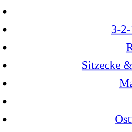
3-2-
R
Sitzecke 
Ma
Ost