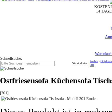
KOSTENL
14 TAG
Ang
Warenkor
Schnellsuche:
Archiv
⋅
Objektein
Sie sind hier:
201
Ostfriesensofa Küchensofa Tisc
[201]
Dieses Produkt ist in mehrer