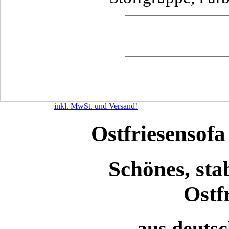
inkl. MwSt. und Versand!
Ostfriesensof
Schönes, sta
Ostf
aus deutsc