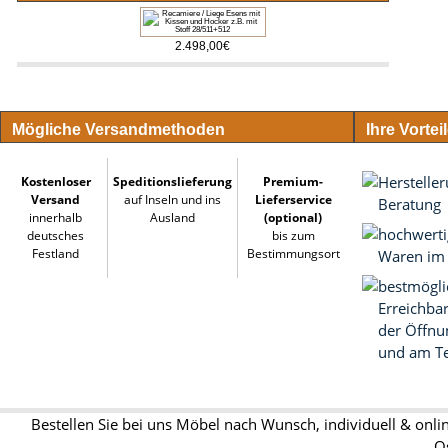
2.498,00€
Mögliche Versandmethoden
Ihre Vortei
Herstelle
Kostenloser
Speditionslieferung
Premium-
Versand
auf Inseln und ins
Lieferservice
Beratung
innerhalb
Ausland
(optional)
hochwert
deutsches
bis zum
Festland
Bestimmungsort
Waren im
bestmögli
Erreichba
der Öffnu
und am Te
Bestellen Sie bei uns Möbel nach Wunsch, individuell & onl
O