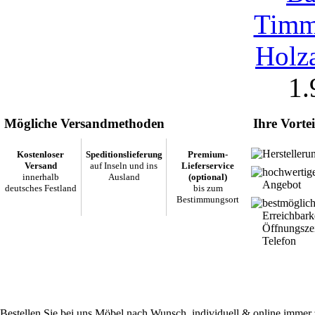
1.
Mögliche Versandmethoden
Ihre Vortei
Herstelleru
Kostenloser
Speditionslieferung
Premium-
Versand
auf Inseln und ins
Lieferservice
hochwertig
innerhalb
Ausland
(optional)
Angebot
deutsches Festland
bis zum
Bestimmungsort
bestmöglic
Erreichbark
Öffnungsze
Telefon
Bestellen Sie bei uns Möbel nach Wunsch, individuell & online immer