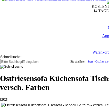
KOSTENL
14 TAG
Ang
Warenkor
Schnellsuche:
Sie sind hier:
Start
⋅
Ostfriesens
Ostfriesensofa Küchensofa Tisch
versch. Farben
[202]