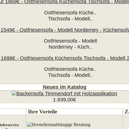
Ostfriesensofa
Küche
..
Tischsofa
-
Modell..
Ostfriesensofa -
Modell
Norderney
-
Küch..
Ostfriesensofa
Küche
..
Tischsofa
-
Modell..
Neues im Katalog
1.939,00€
Ihre Vorteile
Z
Herstellerunabhängige Beratung
eferservice